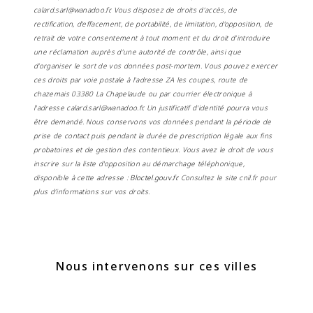
calard.sarl@wanadoo.fr. Vous disposez de droits d’accès, de
rectification, d’effacement, de portabilité, de limitation, d’opposition, de
retrait de votre consentement à tout moment et du droit d’introduire
une réclamation auprès d’une autorité de contrôle, ainsi que
d’organiser le sort de vos données post-mortem. Vous pouvez exercer
ces droits par voie postale à l'adresse ZA les coupes, route de
chazemais 03380 La Chapelaude ou par courrier électronique à
l'adresse calard.sarl@wanadoo.fr. Un justificatif d'identité pourra vous
être demandé. Nous conservons vos données pendant la période de
prise de contact puis pendant la durée de prescription légale aux fins
probatoires et de gestion des contentieux. Vous avez le droit de vous
inscrire sur la liste d'opposition au démarchage téléphonique,
disponible à cette adresse :
Bloctel.gouv.fr
. Consultez le site cnil.fr pour
plus d’informations sur vos droits.
Nous intervenons sur ces villes